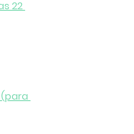
as 22 
 (para 