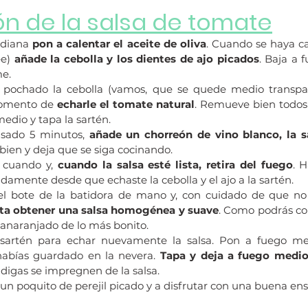
ón de la salsa de tomate
diana 
pon a calentar el aceite de oliva
. Cuando se haya c
e) 
añade la cebolla y los dientes de ajo picados
. Baja a 
e.
pochado la cebolla (vamos, que se quede medio transpa
momento de 
echarle el tomate natural
. Remueve bien todos l
edio y tapa la sartén.
sado 5 minutos, 
añade un chorreón de vino blanco, la sa
ien y deja que se siga cocinando.
cuando y, 
cuando la salsa esté lista, retira del fuego
. 
amente desde que echaste la cebolla y el ajo a la sartén.
el bote de la batidora de mano y, con cuidado de que no t
ta obtener una salsa homogénea y suave
. Como podrás com
 anaranjado de lo más bonito.
 sartén para echar nuevamente la salsa. Pon a fuego me
abías guardado en la nevera. 
Tapa y deja a fuego medi
digas se impregnen de la salsa.
 un poquito de perejil picado y a disfrutar con una buena en