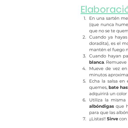
Elaboraci
En una sartén me
(que nunca hume
que no se te quem
Cuando ya hayas 
doradita), es el 
mantén el fuego m
Cuando hayan pa
blanca
. Remueve b
Mueve de vez en 
minutos aproximad
Echa la salsa en 
quemes, 
bate has
adquirirá un color
Utiliza la misma
albóndigas
 que h
para que las albón
¡¡Listas!!
 Sirve
 con