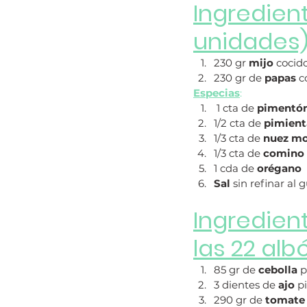
Ingredien
unidades
230 gr 
mijo
 cocid
230 gr de 
papas
 c
Especias
:
 1 cta de 
pimentó
1/2 cta de 
pimient
1/3 cta de
 nuez m
1/3 cta de
 comino
1 cda de 
orégano
Sal
 sin refinar al 
Ingredien
las 22 alb
85 gr de 
cebolla
 
3 dientes de 
ajo
 p
290 gr de 
tomate 