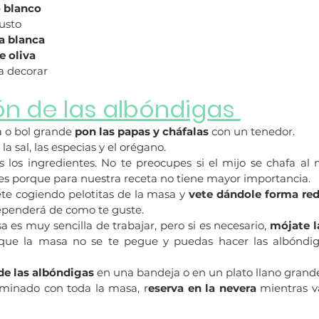
o blanco
gusto
a blanca
e oliva
a decorar
ón de las albóndigas 
 o bol grande 
pon las papas y cháfalas
 con un tenedor.
, la sal, las especias y el orégano.
s los ingredientes. No te preocupes si el mijo se chafa al m
s porque para nuestra receta no tiene mayor importancia.
ete cogiendo pelotitas de la masa y 
vete dándole forma re
ependerá de como te guste.
 es muy sencilla de trabajar, pero si es necesario,
 mójate l
que la masa no se te pegue y puedas hacer las albóndig
de las albóndigas
 en una bandeja o en un plato llano grand
minado con toda la masa, r
eserva en la nevera
 mientras v