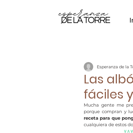
I
Esperanza de la T
Las alb
fáciles
Mucha gente me pre
porque compran y lue
receta para que pong
cualquiera de estos dos
∨∧