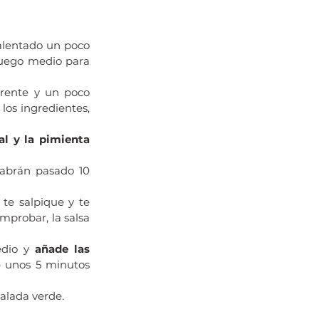
alentado un poco 
fuego medio para 
rente y un poco 
os ingredientes, 
l y la pimienta 
Habrán pasado 10 
e salpique y te 
probar, la salsa 
dio y 
añade las 
o
 unos 5 minutos 
salada verde.