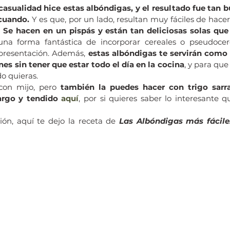
casualidad hice estas albóndigas, y el resultado fue tan b
 cuando.
 Y es que, por un lado, resultan muy fáciles de hacer,
 
Se hacen en un pispás y están tan deliciosas solas que 
 una forma fantástica de incorporar cereales o pseudocere
presentación. Además, 
estas albóndigas te servirán como i
es sin tener que estar todo el día en la cocina
, y para que
o quieras.
con mijo, pero
 también la puedes hacer con trigo sarra
argo y tendido 
aquí
, por si quieres saber lo interesante q
ión, aquí te dejo la receta de 
Las Albóndigas más fáciles