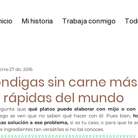
nicio
Mi historia
Trabaja conmigo
Todo
orre
27 dic 2016
óndigas sin carne más
 y rápidas del mundo
gunta que 
qué platos puede elaborar con mijo o con 
go se ven que no saben qué hacer con él. Pues bien, 
ho
as solución a ese problema,
 si es tu caso; o para que te 
 ingredientes tan versátiles si no los conoces.
∨∧∨∧∨∧∨∧∨∧∨∧∨∧∨∧∨∧∨∧∨∧∨∧∨∧∨∧∨∧∨∧∨∧∨∧∨∧∨∧∨