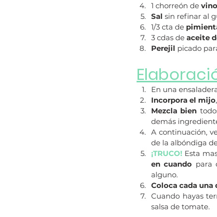
1 chorreón de 
vin
Sal
 sin refinar al 
1/3 cta de 
pimient
3 cdas de 
aceite d
Perejil
 picado par
Elaboraci
En una ensaladera
Incorpora el mijo
Mezcla bien
 todo
demás ingrediente
A continuación, v
de la albóndiga d
¡TRUCO!
Esta masa
en cuando
 para 
alguno.
Coloca cada una 
Cuando hayas ter
salsa de tomate.