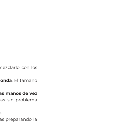
ezclarlo con los 
donda
. El tamaño 
as manos de vez 
as sin problema 
e.
as preparando la 