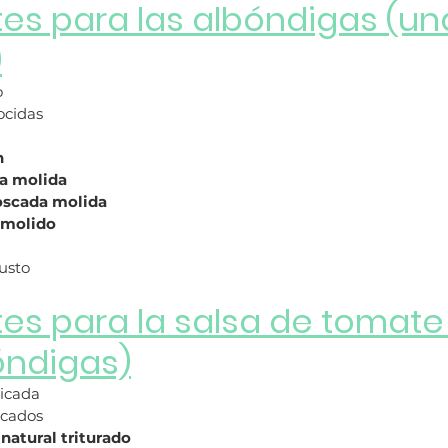
tes para las albóndigas (un
)
o
ocidas
n
a molida
oscada molida
 molido
gusto
tes para la salsa de tomate
óndigas)
picada
icados
natural triturado