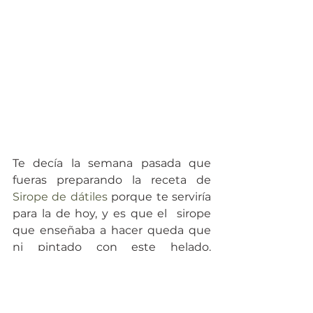
Te decía la semana pasada que 
fueras preparando la receta de 
Sirope de dátiles
 porque te serviría 
para la de hoy, y es que el  sirope 
que enseñaba a hacer queda que 
ni pintado con este helado. 
También puedes añadirle un 
poquito de 
canela
, trocitos 
de 
fruta
, trocitos de fruta 