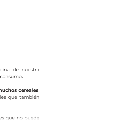
eína de nuestra 
su consumo
.
 muchos cereales
. 
les que también 
les que no puede 