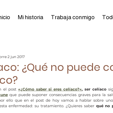
nicio
Mi historia
Trabaja conmigo
Todo
orre
2 jun 2017
íaco: ¿Qué no puede 
aco?
 el post 
«¿Cómo saber si eres celíaco?«
, ser celíaco
mune
 que puede suponer consecuencias graves para la salu
r ello que en el post de hoy vamos a hablar sobre uno 
sta enfermedad: su tratamiento. ¿Quieres saber 
qué no 