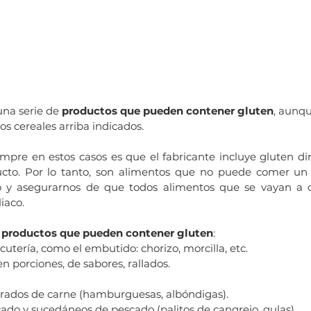
una serie de 
productos que pueden contener gluten
, aunqu
os cereales arriba indicados.
empre en estos casos es que el fabricante incluye gluten di
ucto. Por lo tanto, son alimentos que no puede comer un c
 y asegurarnos de que todos alimentos que se vayan a c
iaco.
 
productos que pueden contener gluten
:
utería, como el embutido: chorizo, morcilla, etc.
n porciones, de sabores, rallados.
rados de carne (hamburguesas, albóndigas).
ado y sucedáneos de pescado (palitos de cangrejo, gulas).