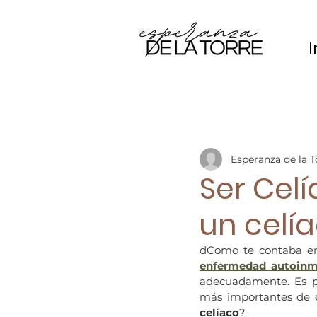
I
Esperanza de la T
Ser Cel
un celí
dComo te contaba en
enfermedad autoin
adecuadamente. Es po
más importantes de e
celíaco
?.