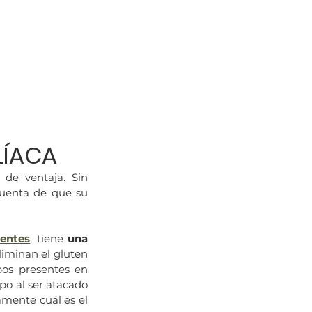
LÍACA
e ventaja. Sin 
uenta de que su 
entes
, tiene 
una 
liminan el gluten 
pos presentes en 
o al ser atacado 
por su propio sistema inmunológico se pueden revertir porque se conoce perfectamente cuál es el 