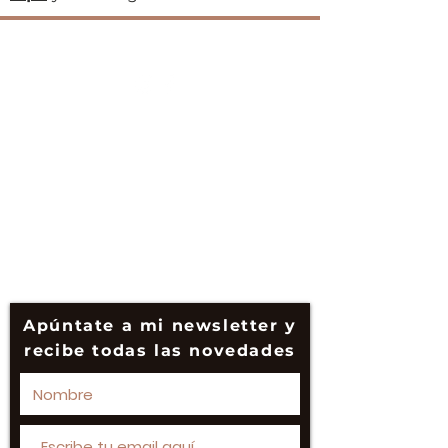
Terapeuta bio-corporal especializada
en enfermedades autoinmunes
© Esperanza de la Torre Todos los
derechos reservados
Política de Privacidad
y
Política de
Cookies
www.esperanzadelatorre.co
m
Apúntate a mi newsletter y
recibe todas las novedades