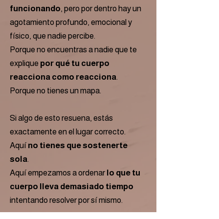
funcionando
, pero por dentro hay un
agotamiento profundo, emocional y
físico, que nadie percibe.
Porque no encuentras a nadie que te
explique
por qué tu cuerpo
reacciona como reacciona
.
Porque no tienes un mapa.
Si algo de esto resuena, estás
exactamente en el lugar correcto.
Aquí
no tienes que sostenerte
sola
.
Aquí empezamos a ordenar
lo que tu
cuerpo lleva demasiado tiempo
intentando resolver por sí mismo.