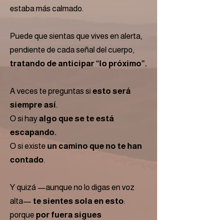
estaba más calmado.
Puede que sientas que vives en alerta,
pendiente de cada señal del cuerpo,
tratando de anticipar “lo próximo”.
A veces te preguntas si
esto será
siempre así
.
O si hay
algo que se te está
escapando.
O si existe
un camino que no te han
contado
.
Y quizá —aunque no lo digas en voz
alta—
te sientes sola en esto
:
porque
por fuera sigues