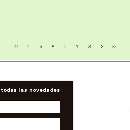
4
5
6
7
8
Ini
 todas las novedades