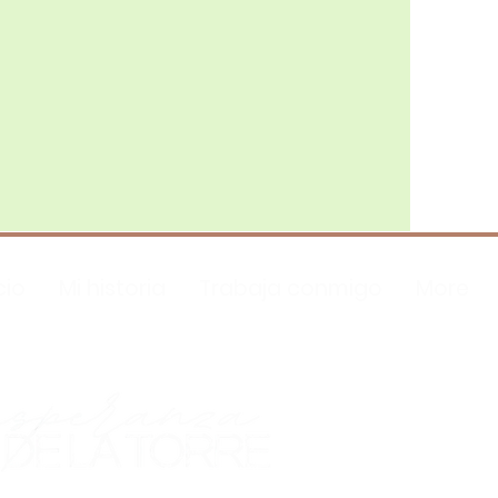
cio
Mi historia
Trabaja conmigo
More