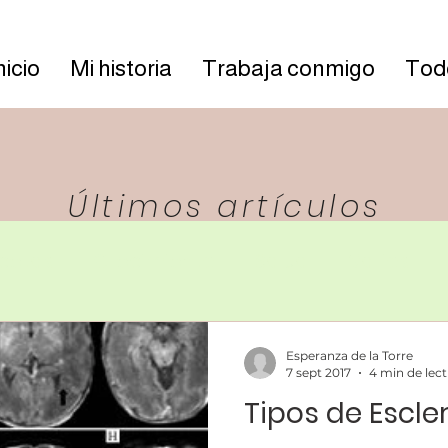
nicio
Mi historia
Trabaja conmigo
Todo
Últimos artículos
cetas
Crecimiento
Salud
Varios
Esperanza de la Torre
7 sept 2017
4 min de lec
Tipos de Escler