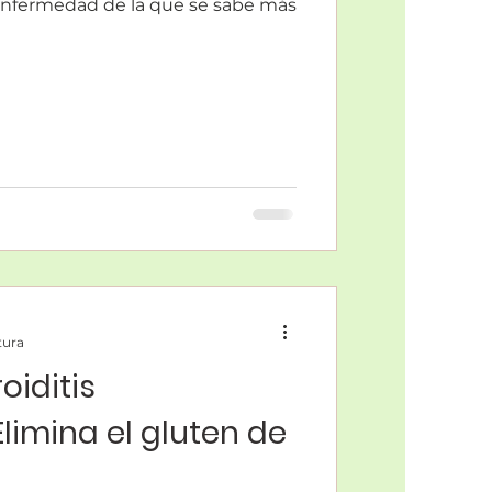
enfermedad de la que se sabe más
tura
oiditis
imina el gluten de