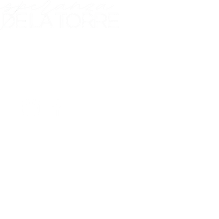
euta bio-corporal especializada
 enfermedades autoinmunes
w.esperanzadelatorre.com