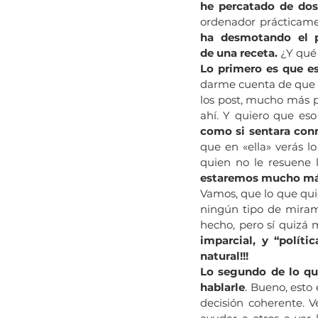
he percatado de do
ordenador prácticamen
ha desmotando el pl
de una receta. 
¿Y qué
Lo primero es que es
darme cuenta de que e
los post, mucho más p
ahí. Y quiero que eso
como si sentara conm
que en «ella» verás l
quien no le resuene l
estaremos mucho m
Vamos, que lo que quie
ningún tipo de miram
hecho, pero sí quizá 
imparcial, y “polític
natural!!!
Lo segundo de lo qu
hablarle
. Bueno, esto
decisión coherente. V