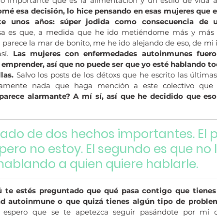
lo importante que es la alimentación y un estilo de vida 
mé esa decisión, lo hice pensando en esas mujeres que 
nte unos años: súper jodida como consecuencia de 
osa es que, a medida que he ido metiéndome más y más d
arece la mar de bonito, me he ido alejando de eso, de mi ide
sí. 
Las mujeres con enfermedades autoinmunes fuero
 emprender, así que no puede ser que yo esté hablando tod
las.
 Salvo los posts de los détoxs que he escrito las última
tamente nada que haga mención a este colectivo que 
parece alarmante? A mí sí, así que he decidido que eso
ado de dos hechos importantes. El p
pero no estoy. El segundo es que no l
hablando a quien quiere hablarle. 
ú te estés preguntado que qué pasa contigo que tienes 
d autoinmune o que quizá tienes algún tipo de problem
espero que se te apetezca seguir pasándote por mi ca