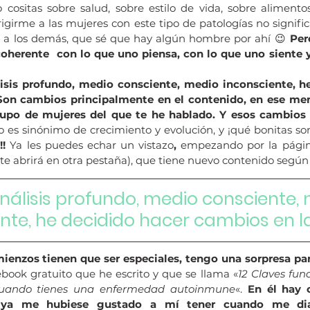
cositas sobre salud, sobre estilo de vida, sobre alimentos
igirme a las mujeres con este tipo de patologías no signifi
ni a los demás, que sé que hay algún hombre por ahí 😉 
Per
oherente  con lo que uno piensa, con lo que uno siente y
lisis profundo, medio consciente, medio inconsciente, he
Son cambios principalmente en el contenido, en ese men
grupo de mujeres del que te he hablado. Y esos cambios
es sinónimo de crecimiento y evolución, y ¡qué bonitas son
! 
Ya les puedes echar un vistazo
,
 empezando por la página
 te abrirá en otra pestaña), que tiene nuevo contenido según
nálisis profundo, medio consciente, 
nte, he decidido hacer cambios en l
ienzos tienen que ser especiales, tengo una sorpresa para
ook gratuito que he escrito y que se llama «
12 Claves fun
cuando tienes una enfermedad autoinmune
«. 
En él hay 
e ya me hubiese gustado a mí tener cuando me diag