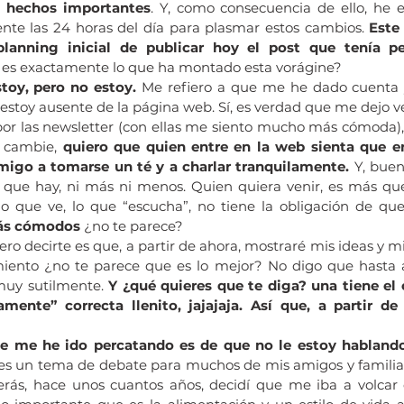
s hechos importantes
. Y, como consecuencia de ello, he 
te las 24 horas del día para plasmar estos cambios. 
Este
anning inicial de publicar hoy el post que tenía pe
 es exactamente lo que ha montado esta vorágine?
toy, pero no estoy.
 Me refiero a que me he dado cuenta
stoy ausente de la página web. Sí, es verdad que me dejo ve
or las newsletter (con ellas me siento mucho más cómoda),
 cambie, 
quiero que quien entre en la web sienta que en
igo a tomarse un té y a charlar tranquilamente.
 Y, buen
o que hay, ni más ni menos. Quien quiera venir, es más que
o que ve, lo que “escucha”, no tiene la obligación de que
ás cómodos
 ¿no te parece?
ro decirte es que, a partir de ahora, mostraré mis ideas y mi
iento ¿no te parece que es lo mejor? No digo que hasta a
muy sutilmente. 
Y ¿qué quieres que te diga? una tiene el 
amente” correcta llenito, jajajaja. Así que, a partir de a
e me he ido percatando es de que no le estoy hablando 
 es un tema de debate para muchos de mis amigos y familia,
erás, hace unos cuantos años, decidí que me iba a volcar 