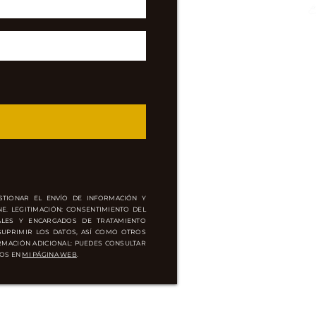
Terap
en
ww
ESTIONAR EL
ENVÍO
DE
INFORMACIÓN
Y
. LEGITIMACIÓN: CONSENTIMIENTO DEL
NALES Y ENCARGADOS DE TRATAMIENTO
 SUPRIMIR LOS DATOS,
ASÍ
COMO OTROS
RMACIÓN ADICIONAL: PUEDES CONSULTAR
OS EN
MI PÁGINA WEB
.