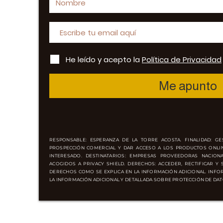
He leído y acepto la
Política de Privacidad
Me apunto
RESPONSABLE: ESPERANZA DE LA TORRE ACOSTA. FINALIDAD: G
PROSPECCIÓN
COMERCIAL Y DAR ACCESO A LOS PRODUCTOS ONLINE
INTERESADO. DESTINATARIOS: EMPRESAS PROVEEDORAS NACIO
ACOGIDOS A PRIVACY SHIELD. DERECHOS: ACCEDER, RECTIFICAR Y
DERECHOS COMO SE EXPLICA EN LA
INFORMACIÓN
ADICIONAL. INFO
LA
INFORMACIÓN
ADICIONAL Y DETALLADA SOBRE
PROTECCIÓN
DE DAT