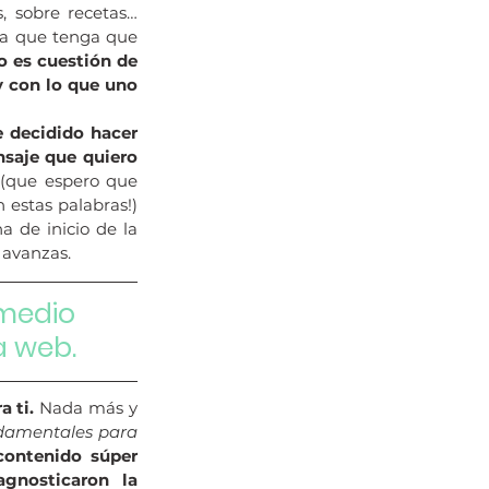
, sobre recetas… 
ca que tenga que 
o es cuestión de 
 con lo que uno 
 decidido hacer 
saje que quiero 
 
(que espero que 
 estas palabras!)
 de inicio de la 
 avanzas.
medio 
a web. 
 ti.
 Nada más y 
damentales para 
contenido súper 
nosticaron la 