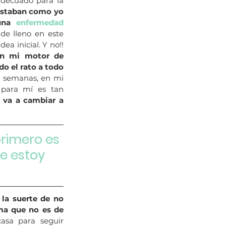
adecuado para la 
estaban como yo 
una 
enfermedad 
e lleno en este 
a inicial. Y no!! 
n mi motor de 
o el rato a todo 
s semanas, en mi 
para mí es tan 
 va a cambiar a 
rimero es 
e estoy 
la suerte de no 
a que no es de 
sa para seguir 