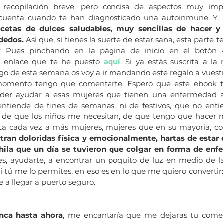
recopilación breve, pero concisa de aspectos muy impo
 cuenta cuando te han diagnosticado una autoinmune. Y,
cetas de dulces saludables, muy sencillas de hacer y 
dedos.
 Así que, si tienes la suerte de estar sana, esta parte t
 Pues pinchando en la página de inicio en el botón «Sí
e enlace que te he puesto 
aquí
. Si ya estás suscrita a la 
rgo de esta semana os voy a ir mandando este regalo a vuestr
omento tengo que comentarte. Espero que este ebook te r
poder ayudar a esas mujeres que tienen una enfermedad 
tiende de fines de semanas, ni de festivos, que no enti
 de que los niños me necesitan, de que tengo que hacer m
a cada vez a más mujeres, mujeres que en su mayoría, com
tran doloridas física y emocionalmente, hartas de estar c
hila que un día se tuvieron que colgar en forma de enf
s, ayudarte, a encontrar un poquito de luz en medio de la
i tú me lo permites, en eso es en lo que me quiero convertir: 
 a llegar a puerto seguro.
nca hasta ahora
, me encantaría que me dejaras tu come