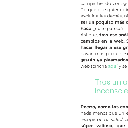
compartiendo contigo 
Porque que quiera dir
excluir a las demás, 
ser un poquito más c
hace
 ¿no te parece?
Así que, 
tras ese aná
cambios en la web. 
hacer llegar a ese 
hayan más porque eso 
¡¡están ya plasmados!
web (pincha 
aquí 
y se
Tras un a
inconscie
Peerro, como los com
nada menos que un eb
recuperar tu salud 
súper valioso, qu