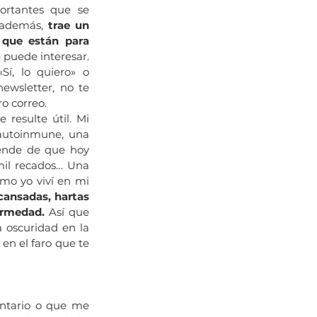
rtantes que se 
 además, 
trae un 
que están para 
e puede interesar. 
, lo quiero» o 
newsletter, no te 
o correo.
esulte útil. Mi 
autoinmune, una 
ende de que hoy 
il recados… Una 
o yo viví en mi 
ansadas, hartas 
ermedad.
 Así que 
 oscuridad en la 
en el faro que te 
ntario o que me 