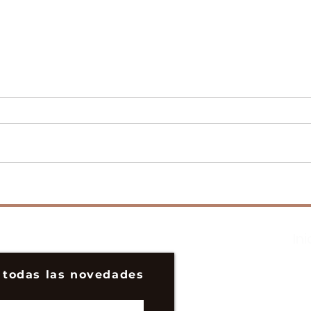
Cuando la enfermedad
¿Ere
toca a tu puerta
pers
Ini
 todas las novedades