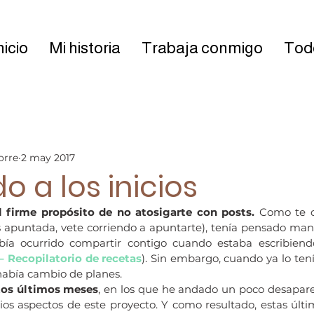
nicio
Mi historia
Trabaja conmigo
Todo
orre
2 may 2017
o a los inicios
 firme propósito de no atosigarte con posts.
 Como te c
ás apuntada, vete corriendo a apuntarte), tenía pensado man
a ocurrido compartir contigo cuando estaba escribiendo
– Recopilatorio de recetas
). Sin embargo, cuando ya lo tení
había cambio de planes.
tos últimos meses
, en los que he andado un poco desaparec
ios aspectos de este proyecto. Y como resultado, estas últ