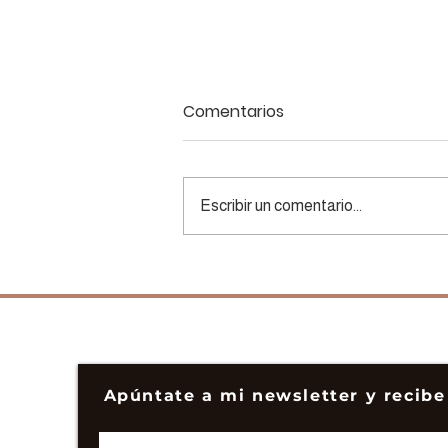
Comentarios
Escribir un comentario...
Cuando cambias tus
propósitos de año nuevo
nada más comenzar el
año
Apúntate a mi newsletter y recibe