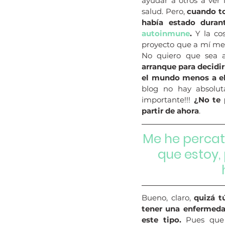
ayudar a otros a ver 
salud. Pero, 
cuando to
había estado dura
autoinmune
.
 Y la c
proyecto que a mí me p
No quiero que sea a
arranque para decidir
el mundo menos a el
blog no hay absolu
importante!!! 
¿No te 
partir de ahora
.
Me he percat
que estoy, 
Bueno, claro, 
quizá t
tener una enfermeda
este tipo.
 Pues que 